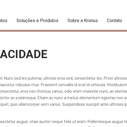
tos
Soluções e Produtos
Sobre a Kronus
Contato
VACIDADE
 Nunc sed leo pulvinar, ultrices eros sed, consectetur leo. Proin ultrices 
cetur ridiculus mus. Praesent convallis id erat id vehicula. Vestibulum 
consectetur, eros nec rhoncus varius, odio enim molestie nunc, ac eleme
itor tortor ac scelerisque. Etiam ac nunc a metus elementum egestas non ac
t, quis ullamcorper sem varius. Suspendisse suscipit ante ultricies ip
nsectetur augue, vitae auctor neque felis ut enim. Pellentesque augue te