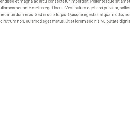
spendisse et magna ac arcu consectetur imperdiet. Pellentesque sit amet 
amcorper ante metus eget lacus. Vestibulum eget orci pulvinar, sollicitu
nec interdum eros. Sed in odio turpis. Quisque egestas aliquam odio, non
id rutrum non, euismod eget metus. Ut et lorem sed nisi vulputate dign