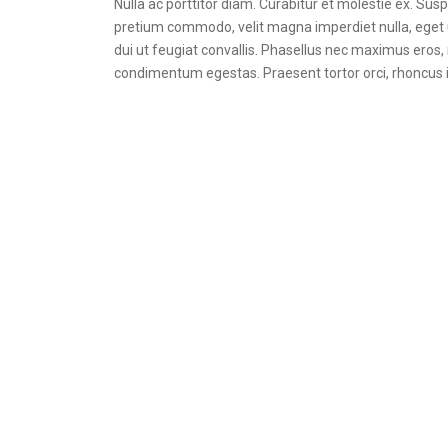
Nulla ac porttitor diam. Curabitur et molestie ex. Su
pretium commodo, velit magna imperdiet nulla, eget ull
dui ut feugiat convallis. Phasellus nec maximus eros, 
condimentum egestas. Praesent tortor orci, rhoncus 