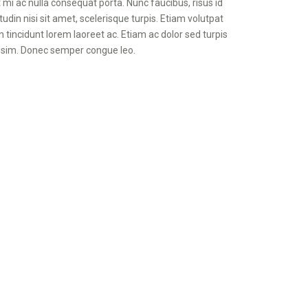
mi ac nulla consequat porta. Nunc faucibus, risus id
din nisi sit amet, scelerisque turpis. Etiam volutpat
 tincidunt lorem laoreet ac. Etiam ac dolor sed turpis
issim. Donec semper congue leo.